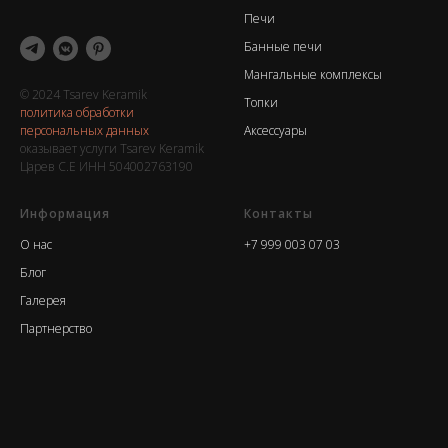
Печи
Банные печи
Мангальные комплексы
© 2024 Tsarev Keramik
Топки
политика обработки
персональных данных
Аксессуары
оказывает услуги Tsarev Keramik
Царев С.Е ИНН 504002763190
Информация
Контакты
О нас
+7 999 003 07 03
Блог
Галерея
Партнерство