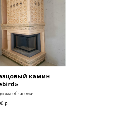
азцовый камин
ebird»
ы для облицовки
00
р.