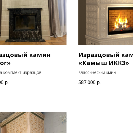
азцовый камин
Изразцовый ка
nor»
«Камыш ИКК3»
а комплект изразцов
Классический кмин
00
р.
587 000
р.