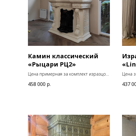
Камин классический
Изр
«Рыцари РЦ2»
«Li
Цена примерная за комплект изразцов
Цена з
458 000
р.
437 0