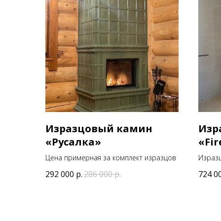
Изразцовый камин
Изр
«Русалка»
«Fir
Цена примерная за комплект изразцов
Изразц
292 000
р.
286 000
р.
724 0