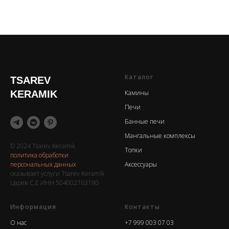
Каталог
TSAREV
KERAMIK
Камины
Печи
Банные печи
Мангальные комплексы
© 2024 Tsarev Keramik
Топки
политика обработки
персональных данных
Аксессуары
оказывает услуги Tsarev Keramik
Царев С.Е ИНН 504002763190
Информация
Контакты
О нас
+7 999 003 07 03