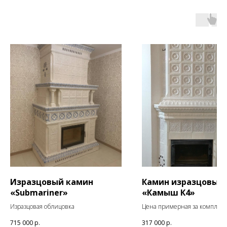
Изразцовый камин
Камин изразцовый
«Submariner»
«Камыш К4»
Изразцовая облицовка
Цена примерная за комплект
изразцов
715 000
р.
317 000
р.