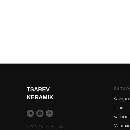
Катал
TSAREV
KERAMIK
Камины
Печи
Банные 
Мангаль
© 2024 Tsarev Keramik