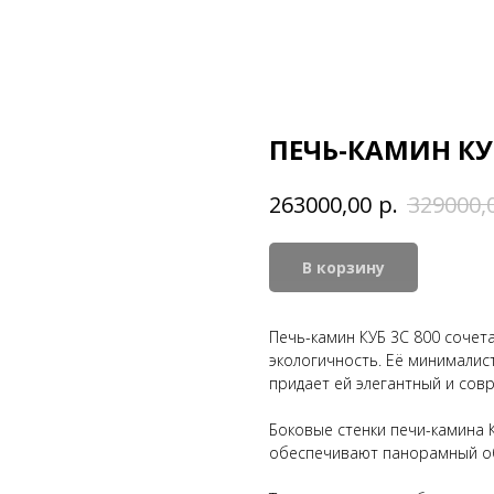
ПЕЧЬ-КАМИН КУБ
р.
263000,00
329000,
В корзину
Печь-камин КУБ 3С 800 сочета
экологичность. Её минималис
придает ей элегантный и сов
Боковые стенки печи-камина 
обеспечивают панорамный об