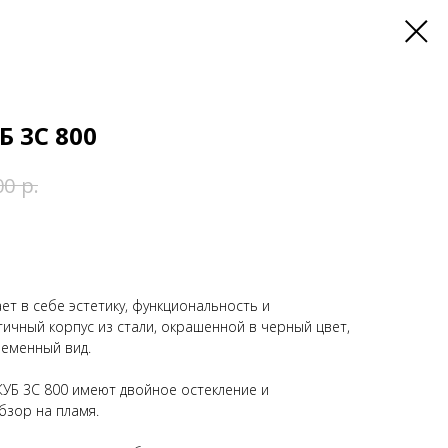
 3С 800
р.
00
ет в себе эстетику, функциональность и
тичный корпус из стали, окрашенной в черный цвет,
ременный вид.
КУБ 3С 800 имеют двойное остекление и
зор на пламя.