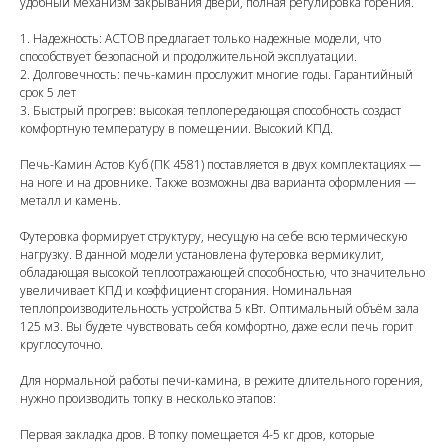
удобный механизм закрывания двери, полная регулировка горения.
1. Надежность: АСТОВ предлагает только надежные модели, что
способствует безопасной и продолжительной эксплуатации.
2. Долговечность: печь-камин прослужит многие годы. Гарантийный
срок 5 лет
3. Быстрый прогрев: высокая теплопередающая способность создаст
комфортную температуру в помещении. Высокий КПД.
Печь-Камин Астов Куб (ПК 4581) поставляется в двух комплектациях —
на ноге и на дровнике. Также возможны два варианта оформления —
металл и камень.
Футеровка формирует структуру, несущую на себе всю термическую
нагрузку. В данной модели установлена футеровка вермикулит,
обладающая высокой теплоотражающей способностью, что значительно
увеличивает КПД и коэффициент сгорания. Номинальная
теплопроизводительность устройства 5 кВт. Оптимальный объём зала
125 м3. Вы будете чувствовать себя комфортно, даже если печь горит
круглосуточно.
Для нормальной работы печи-камина, в режите длительного горения,
нужно производить топку в несколько этапов:
Первая закладка дров. В топку помещается 4-5 кг дров, которые