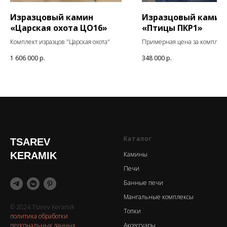
Изразцовый камин
Изразцовый камин
«Царская охота ЦО16»
«Птицы ПКР1»
Комплект изразцов "Царская охота"
Примерная цена за комплект
1 606 000
р.
348 000
р.
Каталог
TSAREV
KERAMIK
Камины
Печи
Банные печи
Мангальные комплексы
© 2024 Tsarev Keramik
Топки
политика обработки
персональных данных
Аксессуары