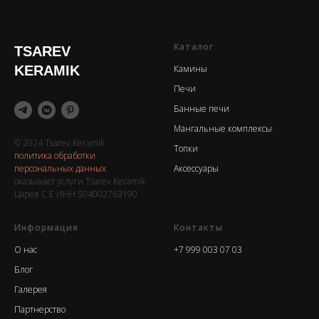
Каталог
TSAREV
KERAMIK
Камины
Печи
Банные печи
Мангальные комплексы
© 2024 Tsarev Keramik
Топки
политика обработки
персональных данных
Аксессуары
оказывает услуги Tsarev Keramik
Царев С.Е ИНН 504002763190
Информация
Контакты
О нас
+7 999 003 07 03
Блог
Галерея
Партнерство