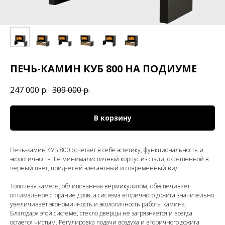
ПЕЧЬ-КАМИН КУБ 800 НА ПОДИУМЕ
247 000
р.
309 000
р.
В корзину
Печь-камин КУБ 800 сочетает в себе эстетику, функциональность и
экологичность. Её минималистичный корпус из стали, окрашенной в
черный цвет, придает ей элегантный и современный вид.
Топочная камера, облицованная вермикулитом, обеспечивает
оптимальное сгорание дров, а система вторичного дожига значительно
увеличивает экономичность и экологичность работы камина.
Благодаря этой системе, стекло дверцы не загрязняется и всегда
остается чистым. Регулировка подачи воздуха и вторичного дожига