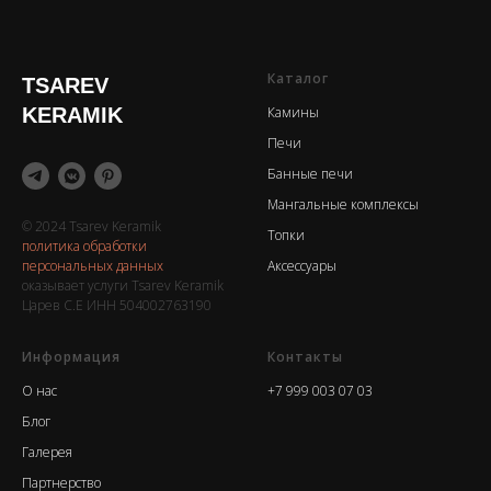
Каталог
TSAREV
KERAMIK
Камины
Печи
Банные печи
Мангальные комплексы
© 2024 Tsarev Keramik
Топки
политика обработки
персональных данных
Аксессуары
оказывает услуги Tsarev Keramik
Царев С.Е ИНН 504002763190
Информация
Контакты
О нас
+7 999 003 07 03
Блог
Галерея
Партнерство