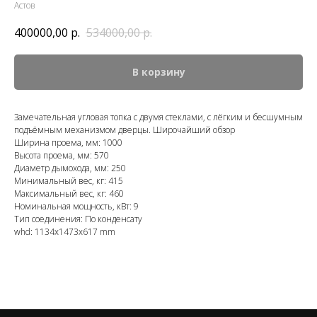
Астов
400000,00
р.
534000,00
р.
В корзину
Замечательная угловая топка с двумя стеклами, с лёгким и бесшумным
подъёмным механизмом дверцы. Широчайший обзор
Ширина проема, мм: 1000
Высота проема, мм: 570
Диаметр дымохода, мм: 250
Минимальный вес, кг: 415
Максимальный вес, кг: 460
Номинальная мощность, кВт: 9
Тип соединения: По конденсату
whd: 1134x1473x617 mm