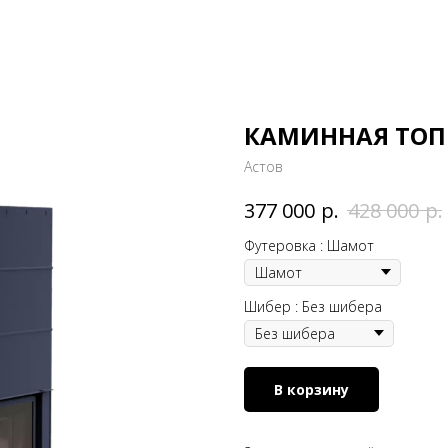
КАМИННАЯ ТОПК
Астов
р.
р.
377 000
428 000
Футеровка : Шамот
Шибер : Без шибера
В корзину