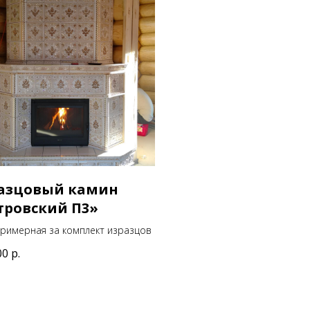
азцовый камин
тровский П3»
римерная за комплект изразцов
00
р.