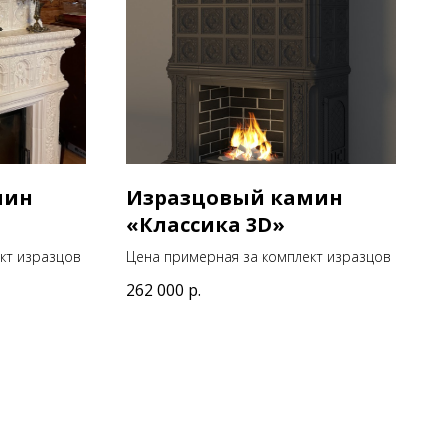
мин
Изразцовый камин
«Классика 3D»
кт изразцов
Цена примерная за комплект изразцов
262 000
р.