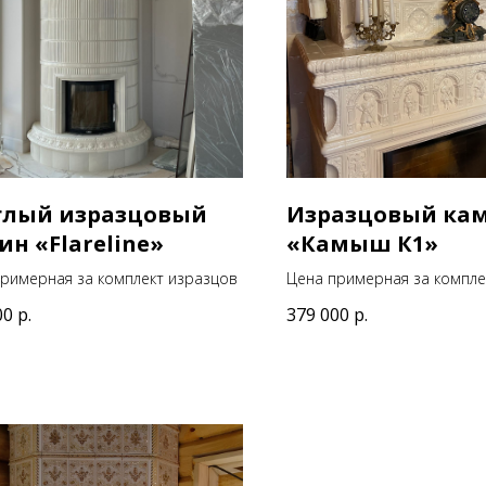
глый изразцовый
Изразцовый ка
ин «Flareline»
«Камыш К1»
римерная за комплект изразцов
Цена примерная за компле
00
р.
379 000
р.