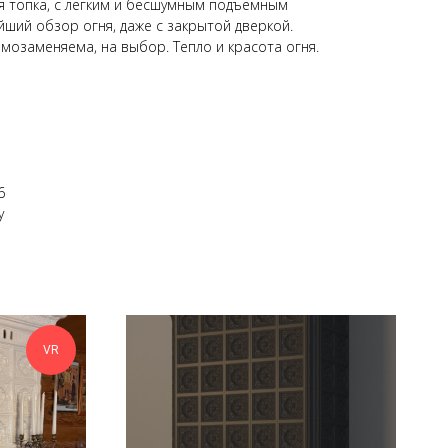
я топка, с лёгким и бесшумным подъёмным
ий обзор огня, даже с закрытой дверкой.
мозаменяема, на выбор. Тепло и красота огня.
6
у
VR