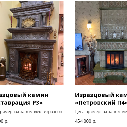
азцовый камин
Изразцовый ка
ставрация Р3»
«Петровский П4
римерная за комплект изразцов
Цена примерная за компле
00
р.
454 000
р.