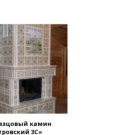
азцовый камин
тровский 3C»