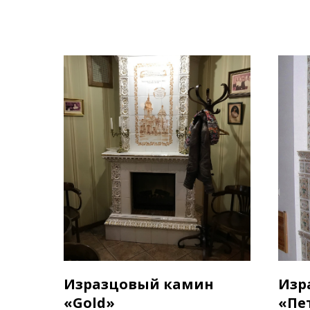
Изразцовый камин
Изр
«Gold»
«Пе