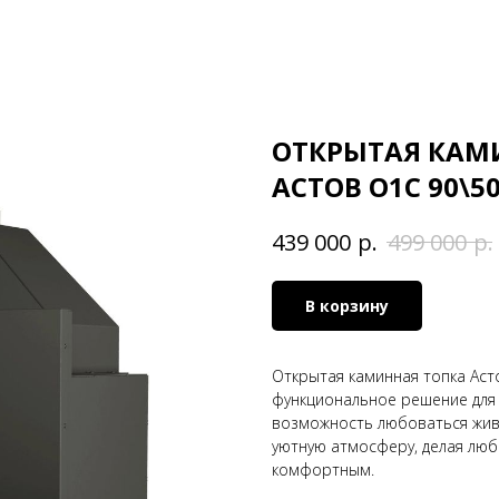
ОТКРЫТАЯ КАМИ
АСТОВ О1С 90\5
р.
р.
439 000
499 000
В корзину
Открытая каминная топка Асто
функциональное решение для 
возможность любоваться жив
уютную атмосферу, делая лю
комфортным.