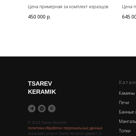
Цена примерная за комплект изразцов
Цена п
450 000
р.
645 0
Катал
TSAREV
KERAMIK
Камины
Печи
Банные 
Мангаль
© 2024 Tsarev Keramik
политика обработки персональных данных
Топки
оказывает услуги Tsarev Keramik Царев С.Е