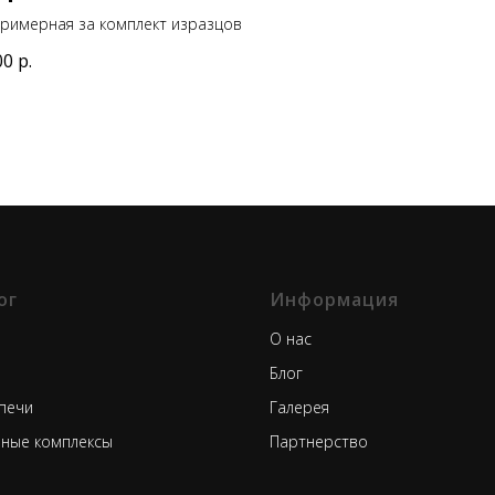
римерная за комплект изразцов
00
р.
ог
Информация
О нас
Блог
печи
Галерея
ные комплексы
Партнерство