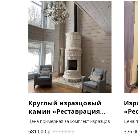
Круглый изразцовый
Изр
камин «Реставрация
«Ре
Р2»
Цена примерная за комплект изразцов
Цена п
681 000
р.
713 000
р.
376 0