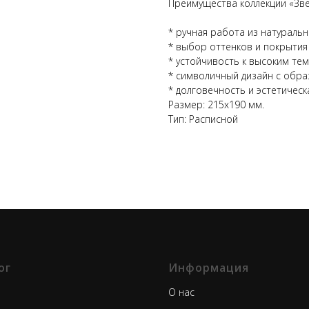
Преимущества коллекции «Зве
* ручная работа из натуральн
* выбор оттенков и покрытия 
* устойчивость к высоким те
* символичный дизайн с обра
* долговечность и эстетическ
Размер: 215x190 мм.
Тип: Расписной
ог
Информация
О нас