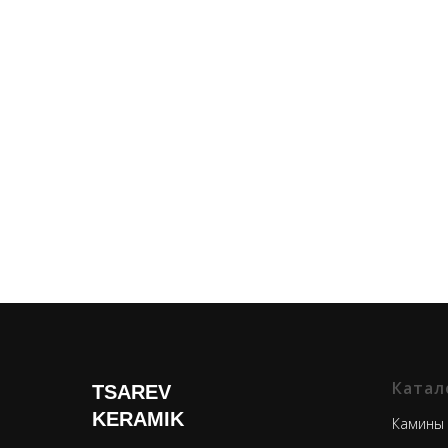
Катал
TSAREV
KERAMIK
Камины