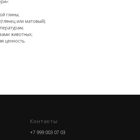
ри»:
ой глины;
(глянец или матовый);
мпературам;
зами животных;
ая ценность.
Контакты
+7 999 003 07 03