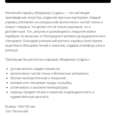
Расписной изразец «Владимир-Суздаль» — это настоящее
произведение искусства, созданное вручную мастерами. Каждый
изразец изготовлен из натуральной экологически чистой глины и
покрыт глазурью, что делает его не только красивым, но и
долговечным. Тон, рисунок и разновидность покрытия можно
подобрать по желанию: от благородного матового до выразительного
глянцевого. Благодаря уникальной росписи изразец станет ярким
акцентом в облицовке печей и каминов, создавая атмосферу уюта и
роскоши.
Преимущества расписных изразцов «Владимир-Суздаль»:
ручная роспись каждого элемента;
экологически чистая глина и безопасные материалы;
богатая палитра оттенков и покрытий;
матовая или глянцевая глазурь на выбор;
устойчивость к высоким температурам;
изразцы придают печам и каминам индивидуальность и
художественную ценность.
Размер: 190x190 мм.
Тип: Расписной