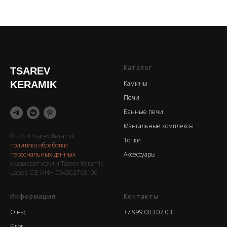
Каталог
TSAREV
KERAMIK
Камины
Печи
Банные печи
Мангальные комплексы
© 2024 Tsarev Keramik
Топки
политика обработки
персональных данных
Аксессуары
оказывает услуги Tsarev Keramik
Царев С.Е ИНН 504002763190
Информация
Контакты
О нас
+7 999 003 07 03
Блог