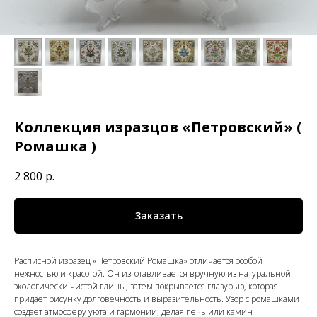
Коллекция изразцов «Петровский» (
Ромашка )
2 800
р.
Заказать
Расписной изразец «Петровский Ромашка» отличается особой
нежностью и красотой. Он изготавливается вручную из натуральной
экологически чистой глины, затем покрывается глазурью, которая
придаёт рисунку долговечность и выразительность. Узор с ромашками
создаёт атмосферу уюта и гармонии, делая печь или камин