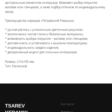
центральным элементом интерьера. Возможен выбор покрытия:
матовое или глянцевое, а также подбор оттенков по индивидуальному
заказу.
Преимущества изразцов «Петровский Ромашка»:
* ручная роспись с уникальным цветочным рисунком;
* экологически чистая глина и безопасные материалы;
* возможность выбора покрытия – матовое или глянцевое;
* долговечность и устойчивость к высоким температурам;
* индивидуальность каждого изделия;
* декоративный акцент для стильных интерьеров.
Размер: 215x190 мм.
Тип: Расписной
Каталог
TSAREV
Камины