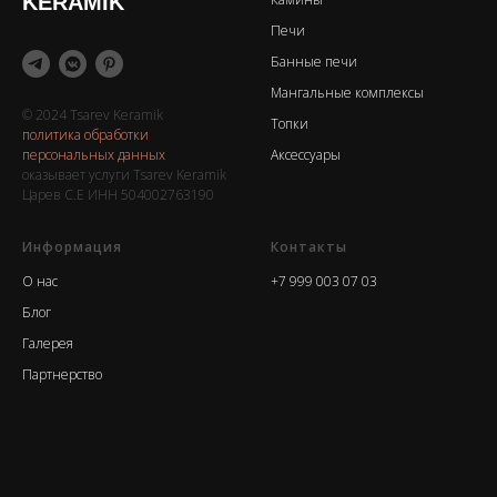
KERAMIK
Печи
Банные печи
Мангальные комплексы
© 2024 Tsarev Keramik
Топки
политика обработки
персональных данных
Аксессуары
оказывает услуги Tsarev Keramik
Царев С.Е ИНН 504002763190
Информация
Контакты
О нас
+7 999 003 07 03
Блог
Галерея
Партнерство