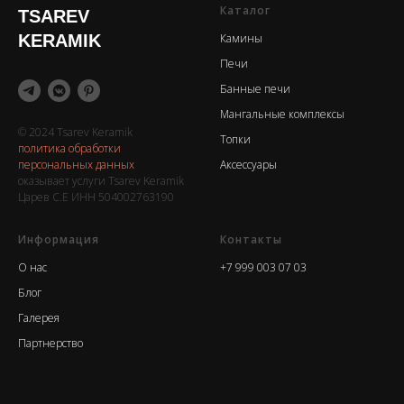
Каталог
TSAREV
KERAMIK
Камины
Печи
Банные печи
Мангальные комплексы
© 2024 Tsarev Keramik
Топки
политика обработки
персональных данных
Аксессуары
оказывает услуги Tsarev Keramik
Царев С.Е ИНН 504002763190
Информация
Контакты
О нас
+7 999 003 07 03
Блог
Галерея
Партнерство