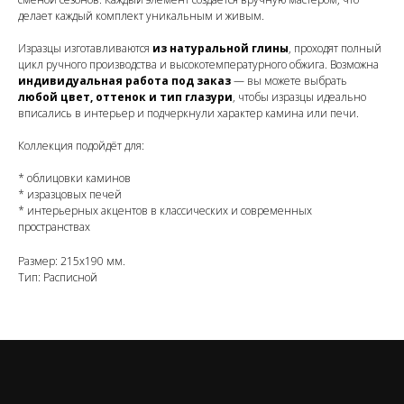
делает каждый комплект уникальным и живым.
Изразцы изготавливаются
из натуральной глины
, проходят полный
цикл ручного производства и высокотемпературного обжига. Возможна
индивидуальная работа под заказ
— вы можете выбрать
любой цвет, оттенок и тип глазури
, чтобы изразцы идеально
вписались в интерьер и подчеркнули характер камина или печи.
Коллекция подойдёт для:
* облицовки каминов
* изразцовых печей
* интерьерных акцентов в классических и современных
пространствах
Размер: 215x190 мм.
Тип: Расписной