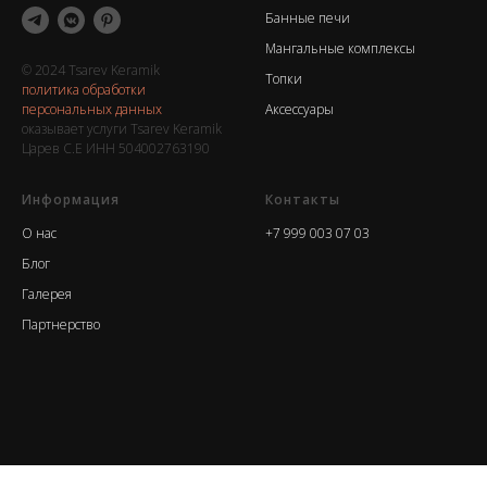
Банные печи
Мангальные комплексы
© 2024 Tsarev Keramik
Топки
политика обработки
персональных данных
Аксессуары
оказывает услуги Tsarev Keramik
Царев С.Е ИНН 504002763190
Информация
Контакты
О нас
+7 999 003 07 03
Блог
Галерея
Партнерство