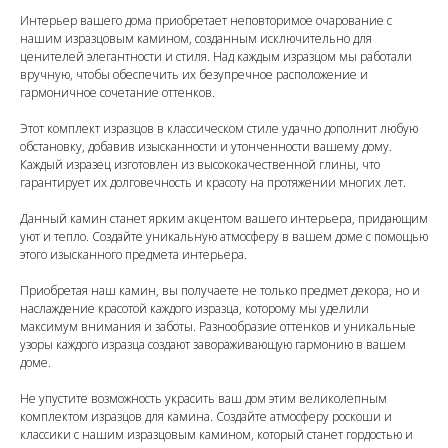
Интерьер вашего дома приобретает неповторимое очарование с
нашим изразцовым камином, созданным исключительно для
ценителей элегантности и стиля. Над каждым изразцом мы работали
вручную, чтобы обеспечить их безупречное расположение и
гармоничное сочетание оттенков.
Этот комплект изразцов в классическом стиле удачно дополнит любую
обстановку, добавив изысканности и утонченности вашему дому.
Каждый изразец изготовлен из высококачественной глины, что
гарантирует их долговечность и красоту на протяжении многих лет.
Данный камин станет ярким акцентом вашего интерьера, придающим
уют и тепло. Создайте уникальную атмосферу в вашем доме с помощью
этого изысканного предмета интерьера.
Приобретая наш камин, вы получаете не только предмет декора, но и
наслаждение красотой каждого изразца, которому мы уделили
максимум внимания и заботы. Разнообразие оттенков и уникальные
узоры каждого изразца создают завораживающую гармонию в вашем
доме.
Не упустите возможность украсить ваш дом этим великолепным
комплектом изразцов для камина. Создайте атмосферу роскоши и
классики с нашим изразцовым камином, который станет гордостью и