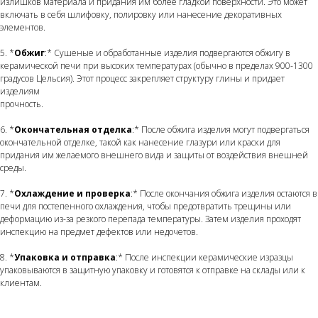
излишков материала и придания им более гладкой поверхности. Это может
включать в себя шлифовку, полировку или нанесение декоративных
элементов.
5. *
Обжиг
:* Сушеные и обработанные изделия подвергаются обжигу в
керамической печи при высоких температурах (обычно в пределах 900-1300
градусов Цельсия). Этот процесс закрепляет структуру глины и придает
изделиям
прочность.
6. *
Окончательная отделка
:* После обжига изделия могут подвергаться
окончательной отделке, такой как нанесение глазури или краски для
придания им желаемого внешнего вида и защиты от воздействия внешней
среды.
7. *
Охлаждение и проверка
:* После окончания обжига изделия остаются в
печи для постепенного охлаждения, чтобы предотвратить трещины или
деформацию из-за резкого перепада температуры. Затем изделия проходят
инспекцию на предмет дефектов или недочетов.
8. *
Упаковка и отправка
:* После инспекции керамические изразцы
упаковываются в защитную упаковку и готовятся к отправке на склады или к
клиентам.