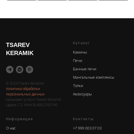
Каталог
TSAREV
KERAMIK
Камины
Печи
Банные печи
Мангальные комплексы
© 2024 Tsarev Keramik
Топки
политика обработки
персональных данных
Аксессуары
оказывает услуги Tsarev Keramik
Царев С.Е ИНН 504002763190
Информация
Контакты
О нас
+7 999 003 07 03