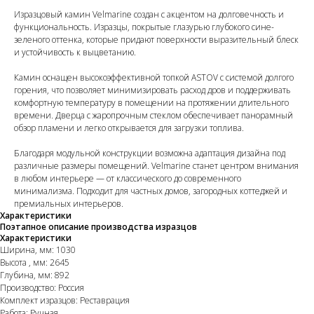
Изразцовый камин Velmarine создан с акцентом на долговечность и
функциональность. Изразцы, покрытые глазурью глубокого сине-
зеленого оттенка, которые придают поверхности выразительный блеск
и устойчивость к выцветанию.
Камин оснащен высокоэффективной топкой ASTOV с системой долгого
горения, что позволяет минимизировать расход дров и поддерживать
комфортную температуру в помещении на протяжении длительного
времени. Дверца с жаропрочным стеклом обеспечивает панорамный
обзор пламени и легко открывается для загрузки топлива.
Благодаря модульной конструкции возможна адаптация дизайна под
различные размеры помещений. Velmarine станет центром внимания
в любом интерьере — от классического до современного
минимализма. Подходит для частных домов, загородных коттеджей и
премиальных интерьеров.
Характеристики
Поэтапное описание производства изразцов
Характеристики
Ширина, мм: 1030
Высота , мм: 2645
Глубина, мм: 892
Производство: Россия
Комплект изразцов: Реставрация
Работа: Ручная