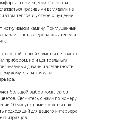
комфорта в помещении. Открытая
слаждаться красивыми взглядами на
ри этом теплое и уютное ощущение.
т нотку изыска камину. Приглушенный
тражает свет, создавая игру теней и
ина.
 открытой топкой является не только
ым прибором, но и центральным
ригинальный дизайн и элегантность
шему дому, ставя точку на
ерьера.
вляет большой выбор комплектов
 цветов. Свяжитесь с нами по номеру
чении 10 минут с вами свяжется наш
ть подходящий для вашего интерьера
ект изразцов.