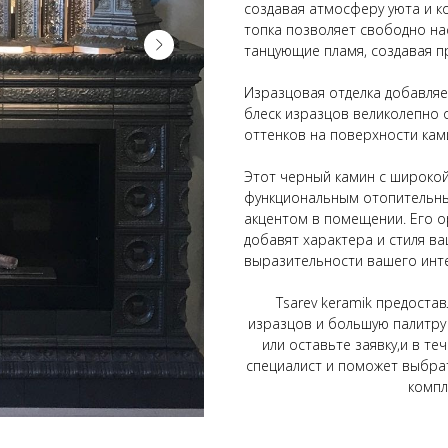
создавая атмосферу уюта и 
топка позволяет свободно на
танцующие пламя, создавая п
Изразцовая отделка добавляе
блеск изразцов великолепно о
оттенков на поверхности кам
Этот черный камин с широкой
функциональным отопительн
акцентом в помещении. Его о
добавят характера и стиля ва
выразительности вашего инт
Tsarev keramik предоста
изразцов и большую палитру
или оставьте заявку,и в те
специалист и поможет выбра
компл