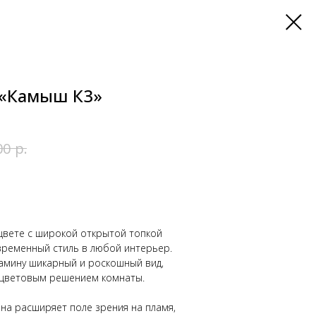
«Камыш К3»
р.
00
цвете с широкой открытой топкой
временный стиль в любой интерьер.
камину шикарный и роскошный вид,
 цветовым решением комнаты.
на расширяет поле зрения на пламя,