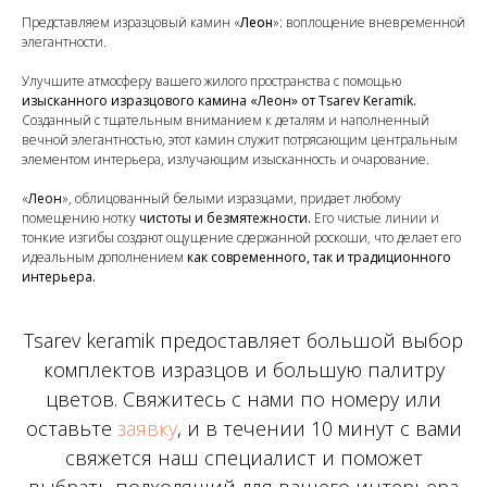
Представляем изразцовый камин «
Леон
»: воплощение вневременной
элегантности.
Улучшите атмосферу вашего жилого пространства с помощью
изысканного изразцового камина «Леон» от Tsarev Keramik.
Созданный с тщательным вниманием к деталям и наполненный
вечной элегантностью, этот камин служит потрясающим центральным
элементом интерьера, излучающим изысканность и очарование.
«
Леон
», облицованный белыми изразцами, придает любому
помещению нотку
чистоты и безмятежности.
Его чистые линии и
тонкие изгибы создают ощущение сдержанной роскоши, что делает его
идеальным дополнением
как современного, так и традиционного
интерьера.
Tsarev keramik предоставляет большой выбор
комплектов изразцов и большую палитру
цветов. Свяжитесь с нами по номеру или
оставьте
заявку
, и в течении 10 минут с вами
свяжется наш специалист и поможет