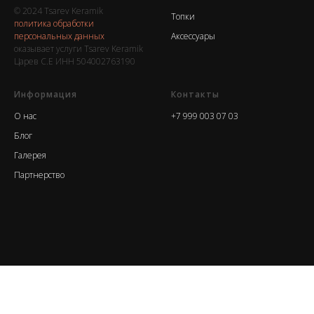
© 2024 Tsarev Keramik
Топки
политика обработки
персональных данных
Аксессуары
оказывает услуги Tsarev Keramik
Царев С.Е ИНН 504002763190
Информация
Контакты
О нас
+7 999 003 07 03
Блог
Галерея
Партнерство