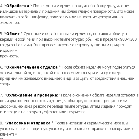
4. *
Обработка
:* После сушки изделия проходят обработку для удаления
излишков материала и придания им более гладкой поверхности. Это может
включать в себя шлифовку, полировку или нанесение декоративных
элементов.
5. *
Обжиг
:* Сушеные и обработанные изделия подвергаются обжигу в
керамической печи при высоких температурах (обычно в пределах 900-1300
градусов Цельсия). Этот процесс закрепляет структуру глины и придает
изделиям
прочность.
6. *
Окончательная отделка
:* После обжига изделия могут подвергаться
окончательной отделке, такой как нанесение глазури или краски для
придания им желаемого внешнего вида и защиты от воздействия внешней
среды.
7. *
Охлаждение и проверка
:* После окончания обжига изделия остаются в
печи для постепенного охлаждения, чтобы предотвратить трещины или
деформацию из-за резкого перепада температуры. Затем изделия проходят
инспекцию на предмет дефектов или недочетов.
8. *
Упаковка и отправка
:* После инспекции керамические изразцы
упаковываются в защитную упаковку и готовятся к отправке на склады или к
клиентам.