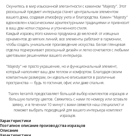
Окунитесь в мир изысканной элегантности с камином "Majesty". Этот
роскошный предмет интерьера станет центральным элементом
вашего дома, создавая атмосферу уюта и благородства. Камин "Majesty"
вдохновлен классическими архитектурными традициями и привносит
в ваш дом нотки старины и утонченного стиля.
Каждый изразец этого камина продумана до мелочей: от изящных
орнаментов до мягких линий, все элементы работают в гармонии,
чтобы создать уникальное произведение искусства. Белая глянцевая
отделка подчеркивает роскошный дизайн и легко сочетается с любыми
цветовыми решениями вашего интерьера.
"Majesty" не просто украшение, но и функциональный элемент,
который наполняет ваш дом теплом и комфортом. Благодаря своим
компактным размерам, он идеально вписывается в различные
пространства — будь то гостиная, офис или даже спальня.
Tsarev keramik предоставляет большой выбор комплектов изразцов и
большую палитру цветов. Свяжитесь с нами по номеру или оставьте
заявку, и в течении 10 минут с вами свяжется наш специалист и
поможет выбрать подходящий для вашего интерьера комплект
изразцов.
Характеристики
Поэтапное описание производства изразцов
Описание
Характеристики