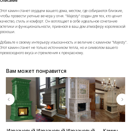
Описание
Этот камин станет сердцем вашего дома, местом, где собираются близкие,
чтобы провести уютные вечера у огня. "Majesty" создан для тех, кто ценит
качество, стиль и комфорт. Он воплощает в себе идеальное сочетание
эстетики и функциональности, привнося в ваш дом атмосферу королевской
роскоши.
Добавьте к своему интерьеру изысканность и величие с камином "Majesty".
Этот камин станет не только источником тепла, но и символом вашего
превосходного вкуса и стремления к прекрасному.
Вам может понравится
ый
Изразцовый
Изразцовый
Изразцовый
Камин
И