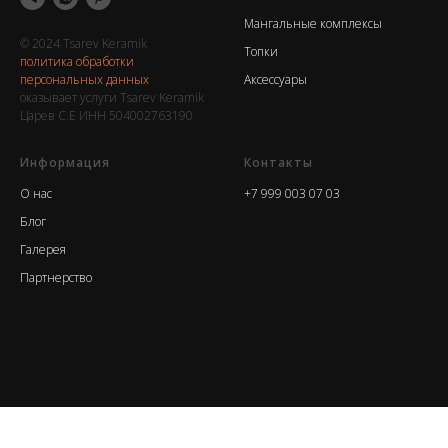
Мангальные комплексы
© 2024 Tsarev Keramik
Топки
политика обработки
персональных данных
Аксессуары
оказывает услуги Tsarev Keramik
Царев С.Е ИНН 504002763190
Информация
Контакты
О нас
+7 999 003 07 03
Блог
Галерея
Партнерство