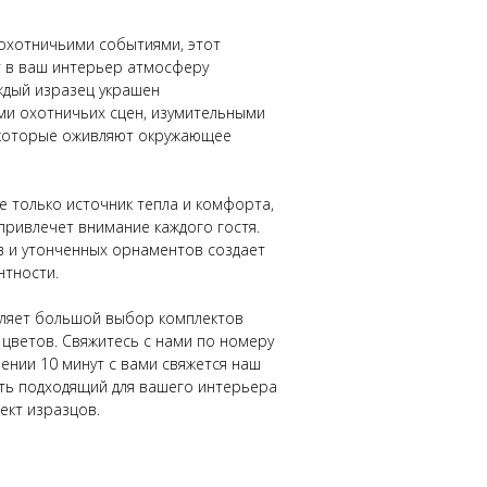
хотничьими событиями, этот
т в ваш интерьер атмосферу
ждый изразец украшен
и охотничьих сцен, изумительными
, которые оживляют окружающее
не только источник тепла и комфорта,
привлечет внимание каждого гостя.
в и утонченных орнаментов создает
нтности.
вляет большой выбор комплектов
 цветов. Свяжитесь с нами по номеру
ечении 10 минут с вами свяжется наш
ть подходящий для вашего интерьера
ект изразцов.