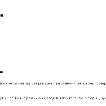
ов
ов
одвергается очистке от примесей и загрязнений. Затем она подве
рму с помощью различных методов, таких как литье в формы, ру