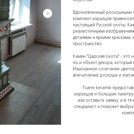
Вдохновленный роскошными о
комплект изразцов привноси
настоящей Русской охоты. Ка
реалистичными изображениям
деталями и яркими красками
пространство.
Камин "Царская охота" - это 
но и объект декора, который 
Изысканное сочетание цвето
впечатление роскоши и элега
Tsarev keramik предоста
изразцов и большую палитру
или оставьте заявку, и в т
специалист и поможет выбра
компл