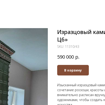
Изразцовый ками
Ц6»
SKU:
11310/43
р.
590 000
В корзину
Изысканный изразцовый камин
сочетание роскоши, красоты 
внимательно расписан вручну
художниками, чтобы создать
искусства.