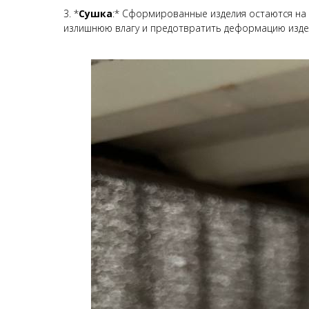
3. *
Сушка
:* Сформированные изделия остаются на 
излишнюю влагу и предотвратить деформацию изде