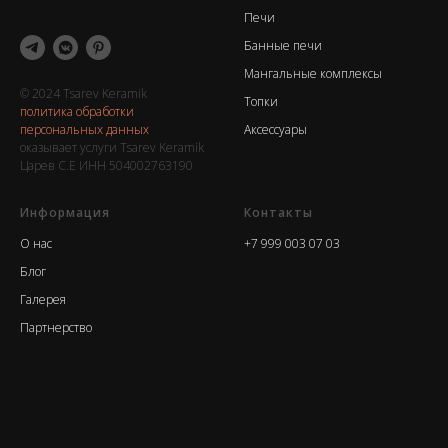
Печи
Банные печи
Мангальные комплексы
© 2024 Tsarev Keramik
Топки
политика обработки
персональных данных
Аксессуары
оказывает услуги Tsarev Keramik
Царев С.Е ИНН 504002763190
Информация
Контакты
О нас
+7 999 003 07 03
Блог
Галерея
Партнерство