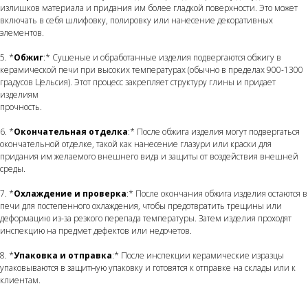
излишков материала и придания им более гладкой поверхности. Это может
включать в себя шлифовку, полировку или нанесение декоративных
элементов.
5. *
Обжиг
:* Сушеные и обработанные изделия подвергаются обжигу в
керамической печи при высоких температурах (обычно в пределах 900-1300
градусов Цельсия). Этот процесс закрепляет структуру глины и придает
изделиям
прочность.
6. *
Окончательная отделка
:* После обжига изделия могут подвергаться
окончательной отделке, такой как нанесение глазури или краски для
придания им желаемого внешнего вида и защиты от воздействия внешней
среды.
7. *
Охлаждение и проверка
:* После окончания обжига изделия остаются в
печи для постепенного охлаждения, чтобы предотвратить трещины или
деформацию из-за резкого перепада температуры. Затем изделия проходят
инспекцию на предмет дефектов или недочетов.
8. *
Упаковка и отправка
:* После инспекции керамические изразцы
упаковываются в защитную упаковку и готовятся к отправке на склады или к
клиентам.