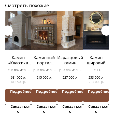
Смотреть похожие
Камин
Каминный
Изразцовый
Камин
й
«Классика
портал
камин
широкий
«
K4»
«Царская
«Петровски
«Камыш К3»
ная
Цена примерная
Цена примерная
Цена примерная
Цены
Це
охота ЦО8»
й П5»
т
за комплект
за комплект
за комплект
примерные за
681 000
р.
215 000
р.
527 000
р.
253 000
р.
изразцов
изразцов
изразцов
комплект
612 500
р.
294 000
р.
изразцов
нее
Подробнее
Подробнее
Подробнее
Подробнее
ься
Связаться
Связаться
Связаться
Связаться
с
с
с
с