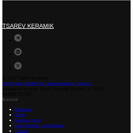
TSAREV KERAMIK
© 2024 Tsarev Keramik
политика обработки персональных данных
оказывает услуги Tsarev Keramik Царев С.Е ИНН
504002763190
Каталог
Камины
Печи
Банные печи
Мангальные комплексы
Топки