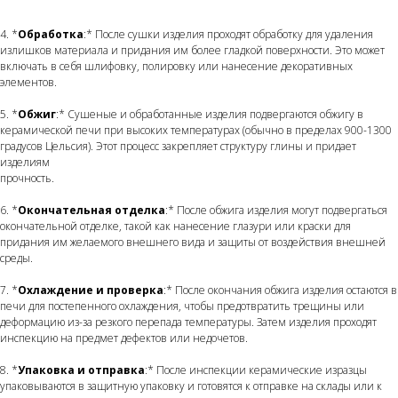
4. *
Обработка
:* После сушки изделия проходят обработку для удаления
излишков материала и придания им более гладкой поверхности. Это может
включать в себя шлифовку, полировку или нанесение декоративных
элементов.
5. *
Обжиг
:* Сушеные и обработанные изделия подвергаются обжигу в
керамической печи при высоких температурах (обычно в пределах 900-1300
градусов Цельсия). Этот процесс закрепляет структуру глины и придает
изделиям
прочность.
6. *
Окончательная отделка
:* После обжига изделия могут подвергаться
окончательной отделке, такой как нанесение глазури или краски для
придания им желаемого внешнего вида и защиты от воздействия внешней
среды.
7. *
Охлаждение и проверка
:* После окончания обжига изделия остаются в
печи для постепенного охлаждения, чтобы предотвратить трещины или
деформацию из-за резкого перепада температуры. Затем изделия проходят
инспекцию на предмет дефектов или недочетов.
8. *
Упаковка и отправка
:* После инспекции керамические изразцы
упаковываются в защитную упаковку и готовятся к отправке на склады или к