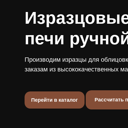
Изразцовые
печи ручно
Производим изразцы для облицов
заказам из высококачественных м
Рассчитать 
Перейти в каталог