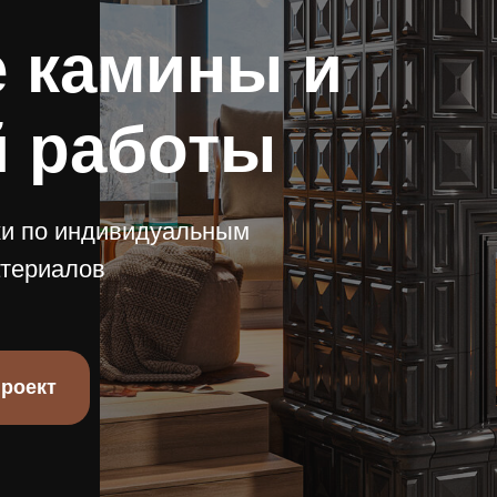
 камины и
й работы
ки по индивидуальным
атериалов
проект