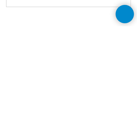
Каталог
TSAREV
KERAMIK
Камины
Печи
Банные печи
Мангальные комплексы
© 2024 Tsarev Keramik
Топки
политика обработки
персональных данных
Аксессуары
Информация
Контакты
О нас
+7 999 003 07 03